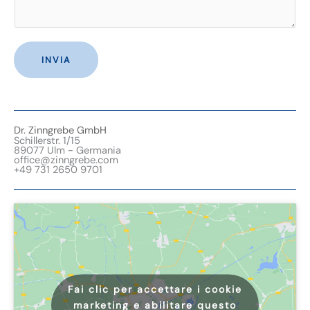
o
n
t
INVIA
a
t
t
o
Dr. Zinngrebe GmbH
Schillerstr. 1/15
89077 Ulm - Germania
office@zinngrebe.com
+49 731 2650 9701
Fai clic per accettare i cookie
marketing e abilitare questo